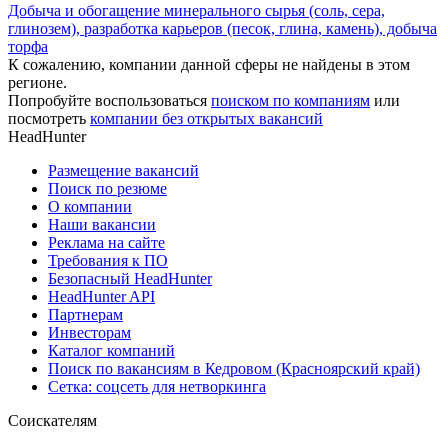
Добыча и обогащение минерального сырья (соль, сера,
глинозем), разработка карьеров (песок, глина, камень), добыча
торфа
К сожалению, компании данной сферы не найдены в этом
регионе.
Попробуйте воспользоваться
поиском по компаниям
или
посмотреть
компании без открытых вакансий
HeadHunter
Размещение вакансий
Поиск по резюме
О компании
Наши вакансии
Реклама на сайте
Требования к ПО
Безопасный HeadHunter
HeadHunter API
Партнерам
Инвесторам
Каталог компаний
Поиск по вакансиям в Кедровом (Красноярский край)
Сетка: соцсеть для нетворкинга
Соискателям