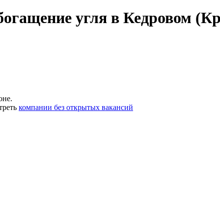
богащение угля в Кедровом (К
оне.
треть
компании без открытых вакансий